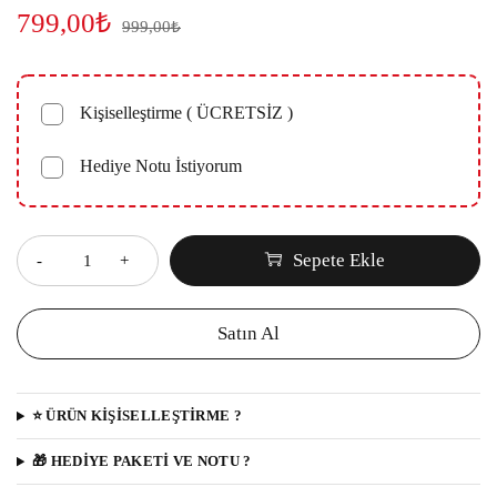
799,00
₺
999,00
₺
Kişiselleştirme ( ÜCRETSİZ )
Hediye Notu İstiyorum
Miktar
Sepete Ekle
Satın Al
⭐️ ÜRÜN KIŞISELLEŞTIRME ?
️🎁 HEDİYE PAKETİ VE NOTU ?