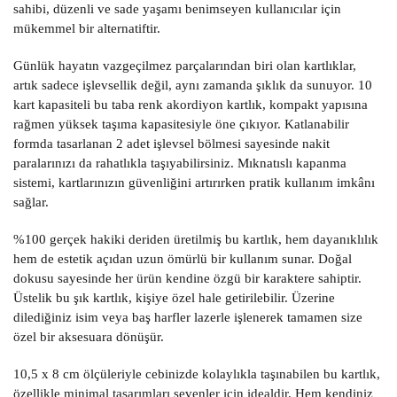
sahibi, düzenli ve sade yaşamı benimseyen kullanıcılar için
mükemmel bir alternatiftir.
Günlük hayatın vazgeçilmez parçalarından biri olan kartlıklar,
artık sadece işlevsellik değil, aynı zamanda şıklık da sunuyor. 10
kart kapasiteli bu taba renk akordiyon kartlık, kompakt yapısına
rağmen yüksek taşıma kapasitesiyle öne çıkıyor. Katlanabilir
formda tasarlanan 2 adet işlevsel bölmesi sayesinde nakit
paralarınızı da rahatlıkla taşıyabilirsiniz. Mıknatıslı kapanma
sistemi, kartlarınızın güvenliğini artırırken pratik kullanım imkânı
sağlar.
%100 gerçek hakiki deriden üretilmiş bu kartlık, hem dayanıklılık
hem de estetik açıdan uzun ömürlü bir kullanım sunar. Doğal
dokusu sayesinde her ürün kendine özgü bir karaktere sahiptir.
Üstelik bu şık kartlık, kişiye özel hale getirilebilir. Üzerine
dilediğiniz isim veya baş harfler lazerle işlenerek tamamen size
özel bir aksesuara dönüşür.
10,5 x 8 cm ölçüleriyle cebinizde kolaylıkla taşınabilen bu kartlık,
özellikle minimal tasarımları sevenler için idealdir. Hem kendiniz