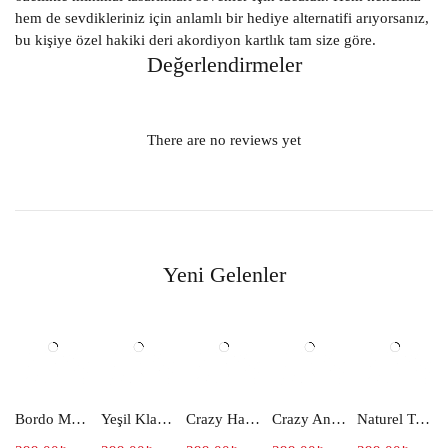
hem de sevdikleriniz için anlamlı bir hediye alternatifi arıyorsanız,
bu kişiye özel hakiki deri akordiyon kartlık tam size göre.
Değerlendirmeler
There are no reviews yet
Yeni Gelenler
Bordo Mavi Klasik Slim Hakiki Deri Kartlık 057
Yeşil Klasik Slim Hakiki Deri Kartlık 059
Crazy Haki Klasik Slim Hakiki Deri Kartlık 058
Crazy Antrasit Klasik Slim Hakiki Deri Kartlık 055
Naturel Taba Klasik Slim Hakiki Deri Kartlık 056