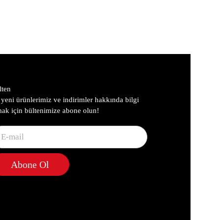
nize özel hale getiriyoruz.
 zamanda eşyaların güvenli bir şekilde saklanmasına olanak
sarlanmıştır. Hakiki deri yüzey ile bir araya gelen
lten
yeni ürünlerimiz ve indirimler hakkında bilgi
mak için bültenimize abone olun!
em cüzdan hem telefon taşıma işlevini bir araya getiren
me, kartlar için ayrı gözler ve kağıt para için geniş alanlar
Abone Ol
ı hem de telefonunuzu yanınızda taşımanıza olanak tanır.