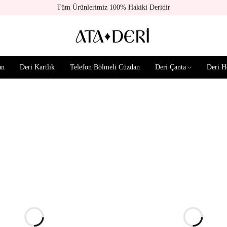
Tüm Ürünlerimiz 100% Hakiki Deridir
an
Deri Kartlık
Telefon Bölmeli Cüzdan
Deri Çanta
Deri H