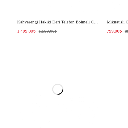
Kahverengi Hakiki Deri Telefon Bölmeli Cüzdan El Tutamaçlı 273
1.499,00
₺
1.599,00
₺
799,00
₺
8