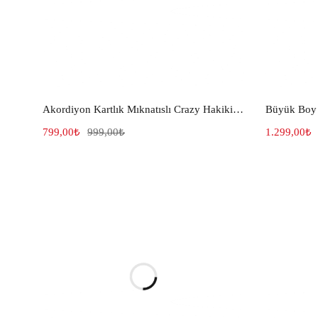
Akordiyon Kartlık Mıknatıslı Crazy Hakiki Deri Fındık 382
Büyük Boy 
799,00
₺
999,00
₺
1.299,00
₺