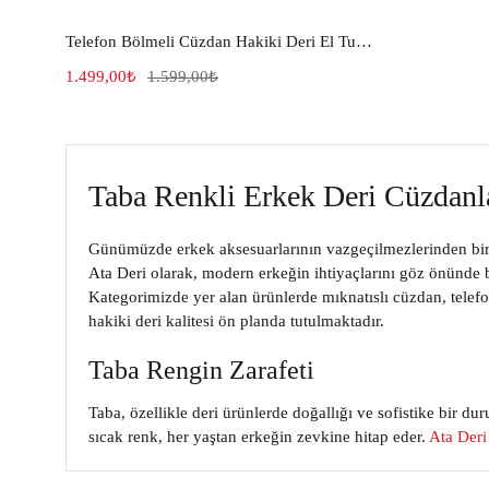
Telefon Bölmeli Cüzdan Hakiki Deri El Tutamaçlı Fındık 272
1.499,00
₺
1.599,00
₺
Taba Renkli Erkek Deri Cüzdanl
Günümüzde erkek aksesuarlarının vazgeçilmezlerinden biri ol
Ata Deri
olarak, modern erkeğin ihtiyaçlarını göz önünde 
Kategorimizde yer alan ürünlerde
mıknatıslı cüzdan
,
telef
hakiki deri
kalitesi ön planda tutulmaktadır.
Taba Rengin Zarafeti
Taba, özellikle deri ürünlerde doğallığı ve sofistike bir 
sıcak renk, her yaştan erkeğin zevkine hitap eder.
Ata Deri
Taba rengi, özellikle gündelik şıklığı yakalamak isteyen erk