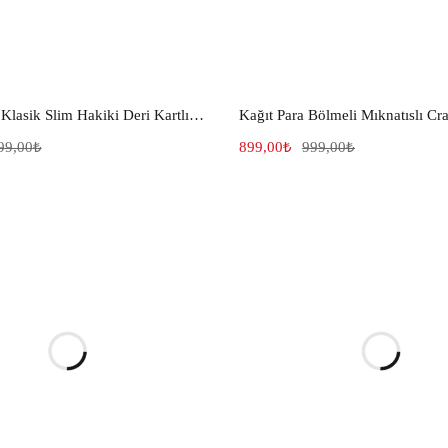
Crazy Taba Klasik Slim Hakiki Deri Kartlık 053
99,00
₺
899,00
₺
999,00
₺