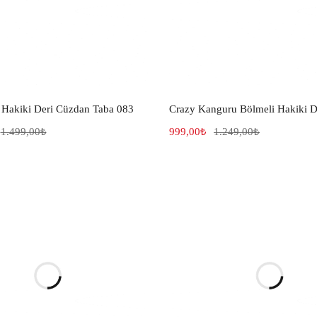
Hakiki Deri Cüzdan Taba 083
1.499,00
₺
999,00
₺
1.249,00
₺