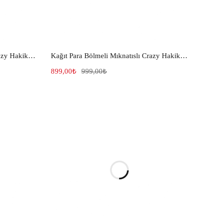
Kağıt Para Bölmeli Mıknatıslı Crazy Hakiki Deri Kartlık 702
Kağıt Para Bölmeli Mıknatıslı Crazy Hakiki Deri Kartlık Taba 703
899,00
₺
999,00
₺