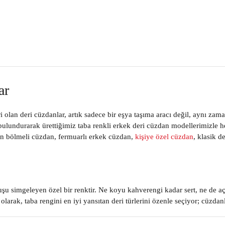
ar
an deri cüzdanlar, artık sadece bir eşya taşıma aracı değil, aynı zamand
bulundurarak ürettiğimiz
taba renkli erkek deri cüzdan
modellerimizle he
on bölmeli cüzdan
,
fermuarlı erkek cüzdan
,
kişiye özel cüzdan
,
klasik d
duruşu simgeleyen özel bir renktir. Ne koyu kahverengi kadar sert, ne de
olarak, taba rengini en iyi yansıtan deri türlerini özenle seçiyor; cüz
ekler için ideal bir tercihtir. İster takım elbiseyle ister spor kombinlerl