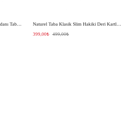
Mıknatıslı Crazy Hakiki Deri Cüzdanı Taba 642
Naturel Taba Klasik Slim Hakiki Deri Kartlık 056
399,00
₺
499,00
₺