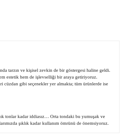
a tarzın ve kişisel zevkin de bir göstergesi haline geldi.
m estetik hem de işlevselliği bir araya getiriyoruz.
eri cüzdan
gibi seçenekler yer almakta; tüm ürünlerde ise
 açık tonlar kadar iddiasız… Orta tondaki bu yumuşak ve
danlarımızda şıklık kadar kullanım ömrünü de önemsiyoruz.
e uyum sağlar. Ayrıca, taba renkli cüzdanlar hediye