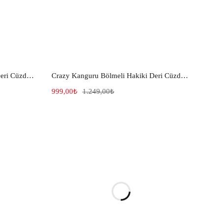
Crazy Kanguru Bölmeli Hakiki Deri Cüzdan Fındık Renk 1021
Crazy Kanguru Bölmeli Hakiki Deri Cüzdan Taba 1026
999,00
₺
1.249,00
₺