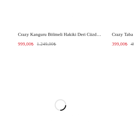
Crazy Kanguru Bölmeli Hakiki Deri Cüzdan Taba Eskitme 1025
999,00
₺
1.249,00
₺
399,00
₺
4