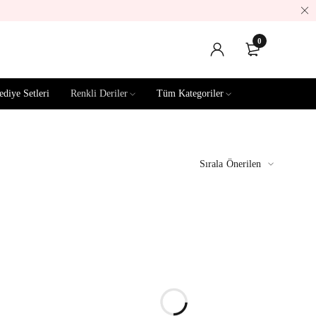
0
ediye Setleri
Renkli Deriler
Tüm Kategoriler
Sırala
Önerilen