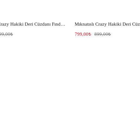
Mıknatıslı Crazy Hakiki Deri Cüzdanı Fındık 647
99,00
₺
799,00
₺
899,00
₺