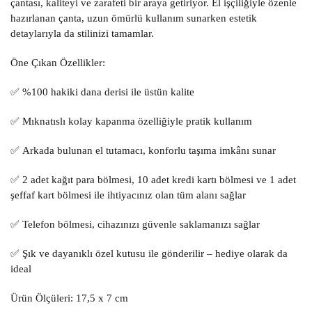
çantası, kaliteyi ve zarafeti bir araya getiriyor. El işçiliğiyle özenle
hazırlanan çanta, uzun ömürlü kullanım sunarken estetik
detaylarıyla da stilinizi tamamlar.
Öne Çıkan Özellikler:
✅ %100
hakiki dana derisi
ile üstün kalite
✅ Mıknatıslı kolay kapanma
özelliğiyle pratik kullanım
✅
Arkada bulunan
el tutamacı
, konforlu taşıma imkânı sunar
✅
2 adet
kağıt para bölmesi
, 10 adet
kredi kartı bölmesi
ve 1 adet
şeffaf kart bölmesi
ile ihtiyacınız olan tüm alanı sağlar
✅ Telefon bölmesi
, cihazınızı güvenle saklamanızı sağlar
✅
Şık ve dayanıklı
özel kutusu
ile gönderilir – hediye olarak da
ideal
Ürün Ölçüleri:
17,5 x 7 cm