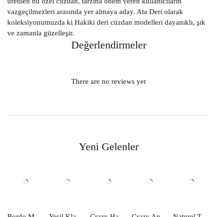
üretilen bu özel cüzdan, tarzına önem veren kullanıcıların
vazgeçilmezleri arasında yer almaya aday. Ata Deri olarak
koleksiyonumuzda ki Hakiki deri cüzdan modelleri dayanıklı, şık
ve zamanla güzelleşir.
Değerlendirmeler
There are no reviews yet
Yeni Gelenler
Bordo Mavi Klasik Slim Hakiki Deri Kartlık 057
Yeşil Klasik Slim Hakiki Deri Kartlık 059
Crazy Haki Klasik Slim Hakiki Deri Kartlık 058
Crazy Antrasit Klasik Slim Hakiki Deri Kartlık 055
Naturel Taba Klasik Slim Hakiki Deri Kartlık 056