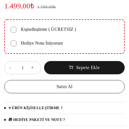
1.499,00
₺
1.599,00
₺
Kişiselleştirme ( ÜCRETSİZ )
Hediye Notu İstiyorum
Miktar
Sepete Ekle
Satın Al
⭐️ ÜRÜN KIŞISELLEŞTIRME ?
️🎁 HEDİYE PAKETİ VE NOTU ?