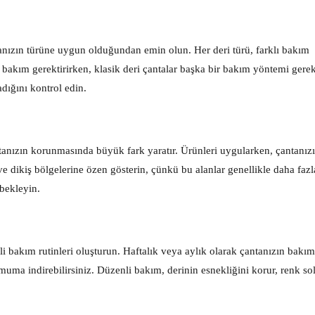
tanızın türüne uygun olduğundan emin olun. Her deri türü, farklı bakım
ir bakım gerektirirken, klasik deri çantalar başka bir bakım yöntemi gerekt
dığını kontrol edin.
anızın korunmasında büyük fark yaratır. Ürünleri uygularken, çantanız
e dikiş bölgelerine özen gösterin, çünkü bu alanlar genellikle daha fazla
bekleyin.
i bakım rutinleri oluşturun. Haftalık veya aylık olarak çantanızın bakım
imuma indirebilirsiniz. Düzenli bakım, derinin esnekliğini korur, renk so