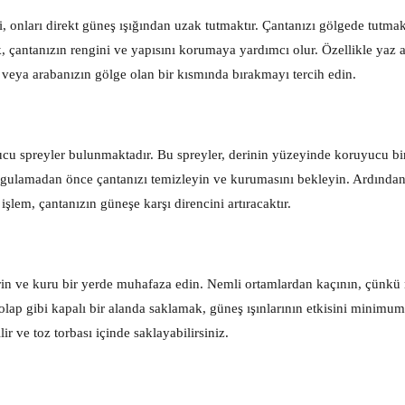
i, onları direkt güneş ışığından uzak tutmaktır. Çantanızı gölgede tutm
, çantanızın rengini ve yapısını korumaya yardımcı olur. Özellikle yaz a
a veya arabanızın gölge olan bir kısmında bırakmayı tercih edin.
yucu spreyler bulunmaktadır. Bu spreyler, derinin yüzeyinde koruyucu b
yi uygulamadan önce çantanızı temizleyin ve kurumasını bekleyin. Ardından
şlem, çantanızın güneşe karşı direncini artıracaktır.
erin ve kuru bir yerde muhafaza edin. Nemli ortamlardan kaçının, çünkü
ap gibi kapalı bir alanda saklamak, güneş ışınlarının etkisini minimuma
ir ve toz torbası içinde saklayabilirsiniz.