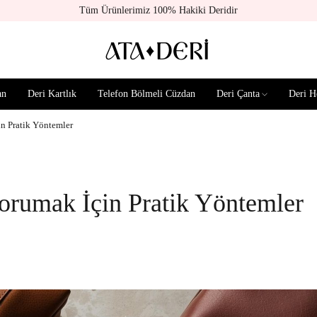
Tüm Ürünlerimiz 100% Hakiki Deridir
an
Deri Kartlık
Telefon Bölmeli Cüzdan
Deri Çanta
Deri H
in Pratik Yöntemler
orumak İçin Pratik Yöntemler