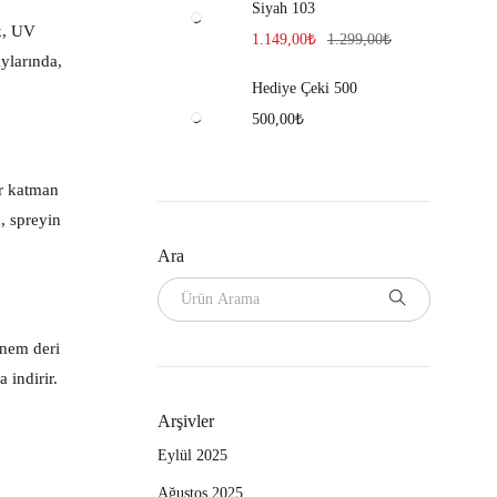
Siyah 103
ak, UV
1.149,00
₺
1.299,00
₺
ylarında,
Hediye Çeki 500
500,00
₺
ir katman
, spreyin
Ara
 nem deri
 indirir.
Arşivler
Eylül 2025
Ağustos 2025