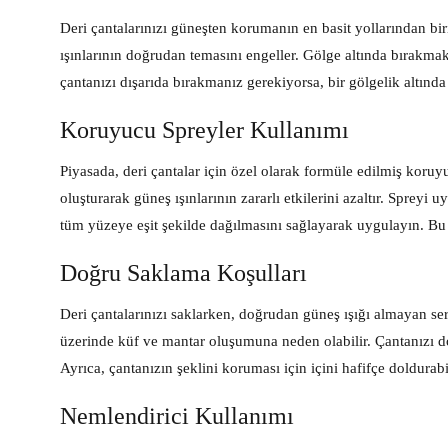
Deri çantalarınızı güneşten korumanın en basit yollarından bir
ışınlarının doğrudan temasını engeller. Gölge altında bırakmak
çantanızı dışarıda bırakmanız gerekiyorsa, bir gölgelik altınd
Koruyucu Spreyler Kullanımı
Piyasada, deri çantalar için özel olarak formüle edilmiş koru
oluşturarak güneş ışınlarının zararlı etkilerini azaltır. Spre
tüm yüzeye eşit şekilde dağılmasını sağlayarak uygulayın. Bu i
Doğru Saklama Koşulları
Deri çantalarınızı saklarken, doğrudan güneş ışığı almayan s
üzerinde küf ve mantar oluşumuna neden olabilir. Çantanızı dol
Ayrıca, çantanızın şeklini koruması için içini hafifçe doldurabil
Nemlendirici Kullanımı