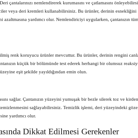
Deri çantalarınızı nemlendirerek kurumasını ve çatlamasını önleyebilirsi
er veya deri kremleri kullanabilirsiniz. Bu ürünler, derinin esnekliğini
ni azaltmasına yardımcı olur. Nemlendiriciyi uygularken, çantanızın tü
ilmiş renk koruyucu ürünler mevcuttur. Bu ürünler, derinin rengini canl
ntanızın küçük bir bölümünde test ederek herhangi bir olumsuz reaksi
zeyine eşit şekilde yayıldığından emin olun.
sını sağlar. Çantanızın yüzeyini yumuşak bir bezle silerek toz ve kirden
temizlenmesini sağlayabilirsiniz. Temizlik işlemi, deri yüzeyindeki göz
sine yardımcı olur.
sında Dikkat Edilmesi Gerekenler