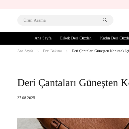
Ana Sayfa
Erkek Deri Cüzdan
Kadın Deri Cüzd
Ana Sayfa
Deri Bakımı
Deri Çantaları Güneşten Korumak İç
Deri Çantaları Güneşten K
27.08.2025