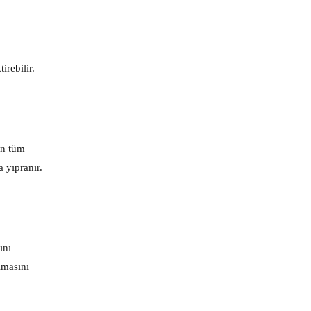
irebilir.
ın tüm
 yıpranır.
ını
lmasını