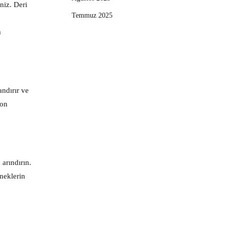
niz. Deri
Temmuz 2025
m
andırır ve
yon
 arındırın.
eneklerin