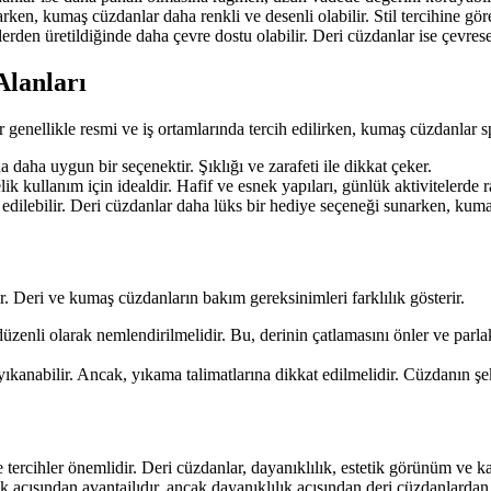
ken, kumaş cüzdanlar daha renkli ve desenli olabilir. Stil tercihine göre
 üretildiğinde daha çevre dostu olabilir. Deri cüzdanlar ise çevresel et
lanları
lar genellikle resmi ve iş ortamlarında tercih edilirken, kumaş cüzdanla
 daha uygun bir seçenektir. Şıklığı ve zarafeti ile dikkat çeker.
 kullanım için idealdir. Hafif ve esnek yapıları, günlük aktivitelerde ra
 edilebilir. Deri cüzdanlar daha lüks bir hediye seçeneği sunarken, kum
 Deri ve kumaş cüzdanların bakım gereksinimleri farklılık gösterir.
üzenli olarak nemlendirilmelidir. Bu, derinin çatlamasını önler ve parl
kanabilir. Ancak, yıkama talimatlarına dikkat edilmelidir. Cüzdanın şek
tercihler önemlidir. Deri cüzdanlar, dayanıklılık, estetik görünüm ve kal
ik açısından avantajlıdır, ancak dayanıklılık açısından deri cüzdanlardan 