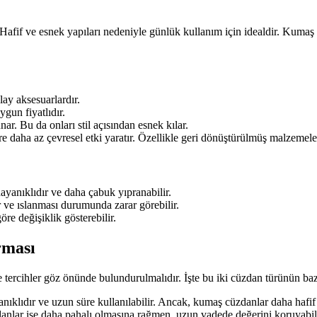
Hafif ve esnek yapıları nedeniyle günlük kullanım için idealdir. Kumaş c
ay aksesuarlardır.
gun fiyatlıdır.
r. Bu da onları stil açısından esnek kılar.
 daha az çevresel etki yaratır. Özellikle geri dönüştürülmüş malzemeler
yanıklıdır ve daha çabuk yıpranabilir.
 ve ıslanması durumunda zarar görebilir.
re değişiklik gösterebilir.
rması
 tercihler göz önünde bulundurulmalıdır. İşte bu iki cüzdan türünün bazı
klıdır ve uzun süre kullanılabilir. Ancak, kumaş cüzdanlar daha hafif ve
nlar ise daha pahalı olmasına rağmen, uzun vadede değerini koruyabili