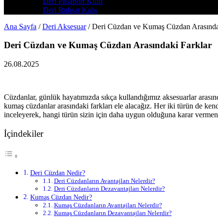
Deri Pasaport Kılıfı
Deri Ruhsat Kabı
Ana Sayfa
/
Deri Aksesuar
/
Deri Cüzdan ve Kumaş Cüzdan Arasında
Deri Cüzdan ve Kumaş Cüzdan Arasındaki Farklar
26.08.2025
Cüzdanlar, günlük hayatımızda sıkça kullandığımız aksesuarlar arasında
kumaş cüzdanlar arasındaki farkları ele alacağız. Her iki türün de kendi
inceleyerek, hangi türün sizin için daha uygun olduğuna karar vermen
İçindekiler
Deri Cüzdan Nedir?
Deri Cüzdanların Avantajları Nelerdir?
Deri Cüzdanların Dezavantajları Nelerdir?
Kumaş Cüzdan Nedir?
Kumaş Cüzdanların Avantajları Nelerdir?
Kumaş Cüzdanların Dezavantajları Nelerdir?