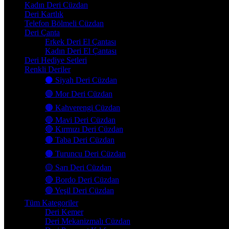
Kadın Deri Cüzdan
Deri Kartlık
Telefon Bölmeli Cüzdan
Deri Çanta
Erkek Deri El Çantası
Kadın Deri El Çantası
Deri Hediye Setleri
Renkli Deriler
⚫ Siyah Deri Cüzdan
🟣 Mor Deri Cüzdan
🟤 Kahverengi Cüzdan
🔵 Mavi Deri Cüzdan
🔴 Kırmızı Deri Cüzdan
🟤 Taba Deri Cüzdan
🟠 Turuncu Deri Cüzdan
🟡 Sarı Deri Cüzdan
🔴 Bordo Deri Cüzdan
🟢 Yeşil Deri Cüzdan
Tüm Kategoriler
Deri Kemer
Deri Mekanizmalı Cüzdan