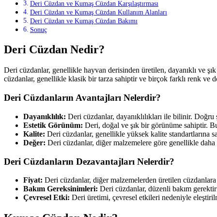
Deri Cüzdan ve Kumaş Cüzdan Karşılaştırması
Deri Cüzdan ve Kumaş Cüzdan Kullanım Alanları
Deri Cüzdan ve Kumaş Cüzdan Bakımı
Sonuç
Deri Cüzdan Nedir?
Deri cüzdanlar, genellikle hayvan derisinden üretilen, dayanıklı ve şı
cüzdanlar, genellikle klasik bir tarza sahiptir ve birçok farklı renk ve 
Deri Cüzdanların Avantajları Nelerdir?
Dayanıklılık:
Deri cüzdanlar, dayanıklılıkları ile bilinir. Doğru 
Estetik Görünüm:
Deri, doğal ve şık bir görünüme sahiptir. B
Kalite:
Deri cüzdanlar, genellikle yüksek kalite standartlarına s
Değer:
Deri cüzdanlar, diğer malzemelere göre genellikle daha d
Deri Cüzdanların Dezavantajları Nelerdir?
Fiyat:
Deri cüzdanlar, diğer malzemelerden üretilen cüzdanlara 
Bakım Gereksinimleri:
Deri cüzdanlar, düzenli bakım gerektiri
Çevresel Etki:
Deri üretimi, çevresel etkileri nedeniyle eleştiri