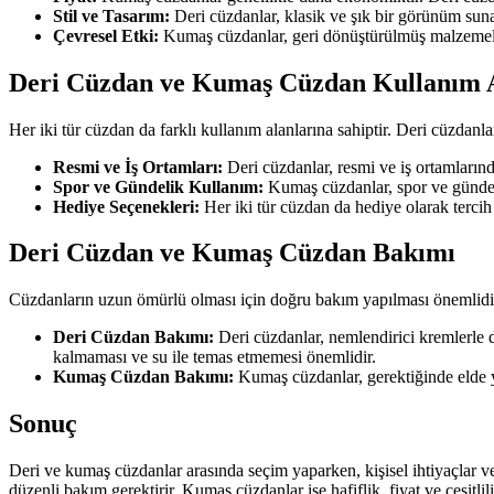
Stil ve Tasarım:
Deri cüzdanlar, klasik ve şık bir görünüm sunar
Çevresel Etki:
Kumaş cüzdanlar, geri dönüştürülmüş malzemelerden
Deri Cüzdan ve Kumaş Cüzdan Kullanım A
Her iki tür cüzdan da farklı kullanım alanlarına sahiptir. Deri cüzdan
Resmi ve İş Ortamları:
Deri cüzdanlar, resmi ve iş ortamlarında
Spor ve Gündelik Kullanım:
Kumaş cüzdanlar, spor ve gündelik
Hediye Seçenekleri:
Her iki tür cüzdan da hediye olarak tercih
Deri Cüzdan ve Kumaş Cüzdan Bakımı
Cüzdanların uzun ömürlü olması için doğru bakım yapılması önemlidir.
Deri Cüzdan Bakımı:
Deri cüzdanlar, nemlendirici kremlerle d
kalmaması ve su ile temas etmemesi önemlidir.
Kumaş Cüzdan Bakımı:
Kumaş cüzdanlar, gerektiğinde elde yı
Sonuç
Deri ve kumaş cüzdanlar arasında seçim yaparken, kişisel ihtiyaçlar ve 
düzenli bakım gerektirir. Kumaş cüzdanlar ise hafiflik, fiyat ve çeşitlil