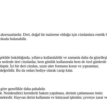
k aksesuarlardır. Deri, doğal bir malzeme olduğu için cüzdanlara estetik
dokuda bulunabilir.
şekilde bakıldığında, yıllarca kullanılabilir ve zamanla daha da güzelleşi
u nedenle deri cüzdanlar, hem günlük kullanımda hem de özel günlerde te
ahiptir. İyi bir deri cüzdan, uzun süre formunu korur ve yıpranmaz.
eğerlidir. Bu da onları hediye olarak cazip kılar.
göre genellikle daha pahalıdır.
r. Nemlendirici kremlerle bakım yapılması, derinin çatlamasını önler.
lmektedir. Hayvan derisi kullanımı ve kimyasal işlemler, çevreye zarar ve