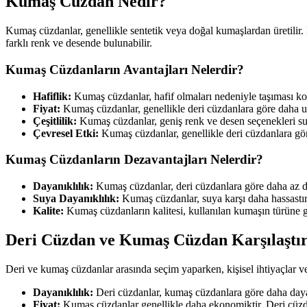
Kumaş Cüzdan Nedir?
Kumaş cüzdanlar, genellikle sentetik veya doğal kumaşlardan üretilir. 
farklı renk ve desende bulunabilir.
Kumaş Cüzdanların Avantajları Nelerdir?
Hafiflik:
Kumaş cüzdanlar, hafif olmaları nedeniyle taşıması kol
Fiyat:
Kumaş cüzdanlar, genellikle deri cüzdanlara göre daha uy
Çeşitlilik:
Kumaş cüzdanlar, geniş renk ve desen seçenekleri suna
Çevresel Etki:
Kumaş cüzdanlar, genellikle deri cüzdanlara göre
Kumaş Cüzdanların Dezavantajları Nelerdir?
Dayanıklılık:
Kumaş cüzdanlar, deri cüzdanlara göre daha az da
Suya Dayanıklılık:
Kumaş cüzdanlar, suya karşı daha hassastır
Kalite:
Kumaş cüzdanların kalitesi, kullanılan kumaşın türüne gö
Deri Cüzdan ve Kumaş Cüzdan Karşılaştı
Deri ve kumaş cüzdanlar arasında seçim yaparken, kişisel ihtiyaçlar ve
Dayanıklılık:
Deri cüzdanlar, kumaş cüzdanlara göre daha dayanı
Fiyat:
Kumaş cüzdanlar genellikle daha ekonomiktir. Deri cüzda