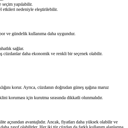
 seçim yapılabilir.
kileri nedeniyle eleştirilebilir.
r spor ve gündelik kullanıma daha uygundur.
hatlık sağlar.
aş cüzdanlar daha ekonomik ve renkli bir seçenek olabilir.
aklığını korur. Ayrıca, cüzdanın doğrudan güneş ışığına maruz
lini koruması için kurutma sırasında dikkatli olunmalıdır.
ite açısından avantajlıdır. Ancak, fiyatları daha yüksek olabilir ve
daha zayıf olabilirler. Her iki tür cüzdan da farklı kullanım alanlarına