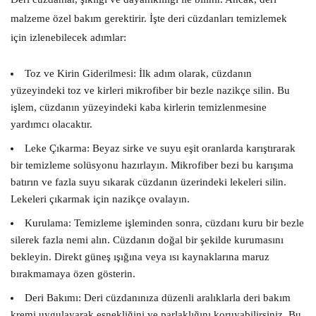
malzeme özel bakım gerektirir. İşte deri cüzdanları temizlemek
için izlenebilecek adımlar:
Toz ve Kirin Giderilmesi:
İlk adım olarak, cüzdanın
yüzeyindeki toz ve kirleri mikrofiber bir bezle nazikçe silin. Bu
işlem, cüzdanın yüzeyindeki kaba kirlerin temizlenmesine
yardımcı olacaktır.
Leke Çıkarma:
Beyaz sirke ve suyu eşit oranlarda karıştırarak
bir temizleme solüsyonu hazırlayın. Mikrofiber bezi bu karışıma
batırın ve fazla suyu sıkarak cüzdanın üzerindeki lekeleri silin.
Lekeleri çıkarmak için nazikçe ovalayın.
Kurulama:
Temizleme işleminden sonra, cüzdanı kuru bir bezle
silerek fazla nemi alın. Cüzdanın doğal bir şekilde kurumasını
bekleyin. Direkt güneş ışığına veya ısı kaynaklarına maruz
bırakmamaya özen gösterin.
Deri Bakımı:
Deri cüzdanınıza düzenli aralıklarla deri bakım
kremi uygulayarak esnekliğini ve parlaklığını koruyabilirsiniz. Bu