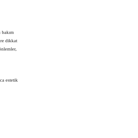
u bakım
re dikkat
önlemler,
ca estetik