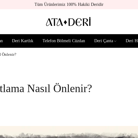
Tüm Ürünlerimiz 100% Hakiki Deridir
an
Deri Kartlık
Telefon Bölmeli Cüzdan
Deri Çanta
Deri H
l Önlenir?
tlama Nasıl Önlenir?