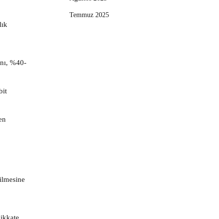
Temmuz 2025
lık
anı, %40-
bit
en
rilmesine
dikkate