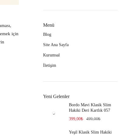
Menü
aması,
lemek için
Blog
rin
Site Ana Sayfa
Kurumsal
İletişim
Yeni Gelenler
Bordo Mavi Klasik Slim
Hakiki Deri Kartlık 057
399,00
₺
499,00
₺
Yeşil Klasik Slim Hakiki