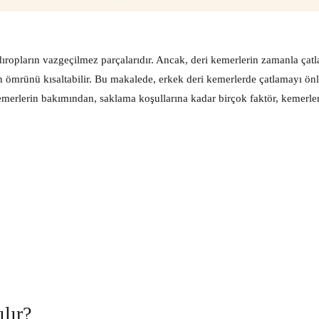
dıropların vazgeçilmez parçalarıdır. Ancak, deri kemerlerin zamanla çatl
n ömrünü kısaltabilir. Bu makalede, erkek deri kemerlerde çatlamayı ön
i kemerlerin bakımından, saklama koşullarına kadar birçok faktör, kemerle
lır?