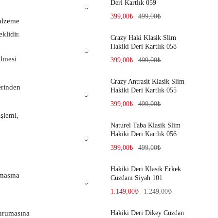
Deri Kartlık 059
399,00
₺
499,00
₺
malzeme
klidir.
Crazy Haki Klasik Slim
Hakiki Deri Kartlık 058
ilmesi
399,00
₺
499,00
₺
Crazy Antrasit Klasik Slim
erinden
Hakiki Deri Kartlık 055
399,00
₺
499,00
₺
işlemi,
Naturel Taba Klasik Slim
Hakiki Deri Kartlık 056
399,00
₺
499,00
₺
Hakiki Deri Klasik Erkek
amasına
Cüzdanı Siyah 101
1.149,00
₺
1.249,00
₺
kurumasına
Hakiki Deri Dikey Cüzdan