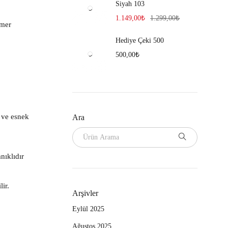
Siyah 103
1.149,00
₺
1.299,00
₺
emer
Hediye Çeki 500
500,00
₺
ı ve esnek
Ara
nıklıdır
ir.
Arşivler
Eylül 2025
Ağustos 2025