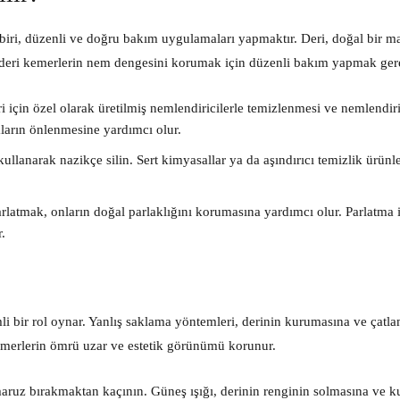
biri, düzenli ve doğru bakım uygulamaları yapmaktır. Deri, doğal bir 
 deri kemerlerin nem dengesini korumak için düzenli bakım yapmak gere
i için özel olarak üretilmiş nemlendiricilerle temizlenmesi ve nemlendir
aların önlenmesine yardımcı olur.
ullanarak nazikçe silin. Sert kimyasallar ya da aşındırıcı temizlik ürünl
parlatmak, onların doğal parlaklığını korumasına yardımcı olur. Parlatma 
.
i bir rol oynar. Yanlış saklama yöntemleri, derinin kurumasına ve çatl
kemerlerin ömrü uzar ve estetik görünümü korunur.
aruz bırakmaktan kaçının. Güneş ışığı, derinin renginin solmasına ve 