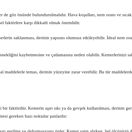
er de göz önünde bulundurulmalıdır. Hava koşulları, nem oranı ve sıcak
sel faktörlere karşı dikkatli olmak önemlidir.
lerin saklanması, derinin yapısını olumsuz etkileyebilir. İdeal nem or
 esnekliğini kaybetmesine ve çatlamasına neden olabilir. Kemerlerinizi sa
l maddelerle temas, derinin yüzeyine zarar verebilir. Bu tür maddelerd
 bir faktördür. Kemerin aşırı sıkı ya da gevşek kullanılması, derinin ge
mesi gereken bazı noktalar şunlardır:
rı gerilme ve deformasyonu önler. Kemer satın alırken, bel ölçünüzü 