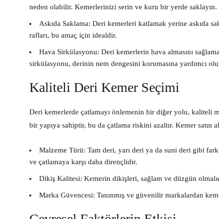
neden olabilir. Kemerlerinizi serin ve kuru bir yerde saklayın.
Askıda Saklama:
Deri kemerleri katlamak yerine askıda sakl
rafları, bu amaç için idealdir.
Hava Sirkülasyonu:
Deri kemerlerin hava almasını sağlamak
sirkülasyonu, derinin nem dengesini korumasına yardımcı olu
Kaliteli Deri Kemer Seçimi
Deri kemerlerde çatlamayı önlemenin bir diğer yolu, kaliteli m
bir yapıya sahiptir, bu da çatlama riskini azaltır. Kemer satın
Malzeme Türü:
Tam deri, yarı deri ya da suni deri gibi far
ve çatlamaya karşı daha dirençlidir.
Dikiş Kalitesi:
Kemerin dikişleri, sağlam ve düzgün olmalıdı
Marka Güvencesi:
Tanınmış ve güvenilir markalardan kemer
Çevresel Faktörlerin Etkisi