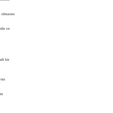
 olmasını
ilir ve
li bir
yini
in