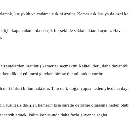
amak, kırışıklık ve çatlama riskini azaltır. Kemer askıları ya da özel k
 için kapalı alanlarda sıkışık bir şekilde saklamaktan kaçının. Hava
r.
alzemelerden üretilmiş kemerler seçmektir. Kaliteli deri, daha dayanıkl
 alırken dikkat edilmesi gereken birkaç önemli nokta vardır:
klı deri türleri bulunmaktadır. Tam deri, doğal yapısı nedeniyle daha daya
r. Kalitesiz dikişler, kemerin kısa sürede deforme olmasına neden olabil
 tercih etmek, kalite konusunda daha fazla güvence sağlar.