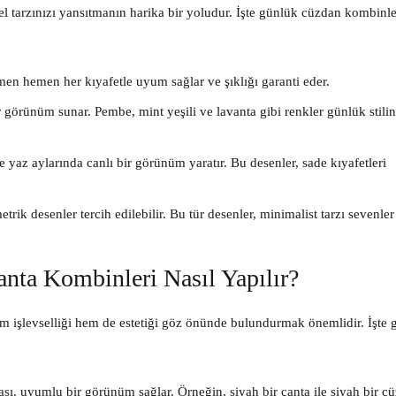
l tarzınızı yansıtmanın harika bir yoludur. İşte günlük cüzdan kombinl
emen hemen her kıyafetle uyum sağlar ve şıklığı garanti eder.
ir görünüm sunar. Pembe, mint yeşili ve lavanta gibi renkler günlük stilin
 yaz aylarında canlı bir görünüm yaratır. Bu desenler, sade kıyafetleri
ik desenler tercih edilebilir. Bu tür desenler, minimalist tarzı sevenler
ta Kombinleri Nasıl Yapılır?
 işlevselliği hem de estetiği göz önünde bulundurmak önemlidir. İşte 
ı, uyumlu bir görünüm sağlar. Örneğin, siyah bir çanta ile siyah bir c