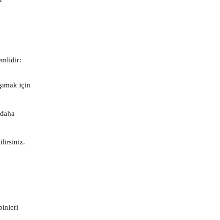
mlidir:
şımak için
 daha
lirsiniz.
binleri