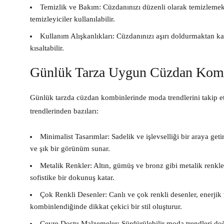
Temizlik ve Bakım:
Cüzdanınızı düzenli olarak temizlemek
temizleyiciler kullanılabilir.
Kullanım Alışkanlıkları:
Cüzdanınızı aşırı doldurmaktan kaç
kısaltabilir.
Günlük Tarza Uygun Cüzdan Kombi
Günlük tarzda cüzdan kombinlerinde moda trendlerini takip etm
trendlerinden bazıları:
Minimalist Tasarımlar:
Sadelik ve işlevselliği bir araya geti
ve şık bir görünüm sunar.
Metalik Renkler:
Altın, gümüş ve bronz gibi metalik renkler
sofistike bir dokunuş katar.
Çok Renkli Desenler:
Canlı ve çok renkli desenler, enerjik 
kombinlendiğinde dikkat çekici bir stil oluşturur.
Çevre Dostu Malzemeler:
Sürdürülebilir moda trendleri do