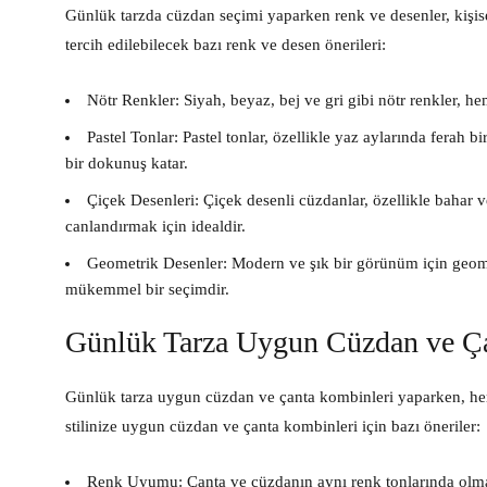
Günlük tarzda cüzdan seçimi yaparken renk ve desenler, kişise
tercih edilebilecek bazı renk ve desen önerileri:
Nötr Renkler:
Siyah, beyaz, bej ve gri gibi nötr renkler, h
Pastel Tonlar:
Pastel tonlar, özellikle yaz aylarında ferah b
bir dokunuş katar.
Çiçek Desenleri:
Çiçek desenli cüzdanlar, özellikle bahar ve
canlandırmak için idealdir.
Geometrik Desenler:
Modern ve şık bir görünüm için geometr
mükemmel bir seçimdir.
Günlük Tarza Uygun Cüzdan ve Çan
Günlük tarza uygun cüzdan ve çanta kombinleri yaparken, hem
stilinize uygun cüzdan ve çanta kombinleri için bazı öneriler:
Renk Uyumu:
Çanta ve cüzdanın aynı renk tonlarında olmas