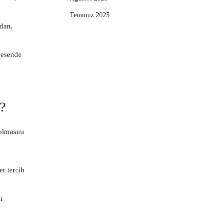
Temmuz 2025
zdan,
 desende
?
olmasını
r tercih
ı