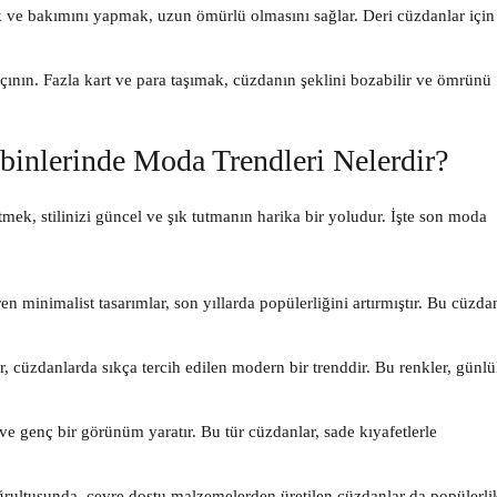
 ve bakımını yapmak, uzun ömürlü olmasını sağlar. Deri cüzdanlar için
ının. Fazla kart ve para taşımak, cüzdanın şeklini bozabilir ve ömrünü
nlerinde Moda Trendleri Nelerdir?
ek, stilinizi güncel ve şık tutmanın harika bir yoludur. İşte son moda
ren minimalist tasarımlar, son yıllarda popülerliğini artırmıştır. Bu cüzda
, cüzdanlarda sıkça tercih edilen modern bir trenddir. Bu renkler, günlü
ve genç bir görünüm yaratır. Bu tür cüzdanlar, sade kıyafetlerle
ğrultusunda, çevre dostu malzemelerden üretilen cüzdanlar da popülerli