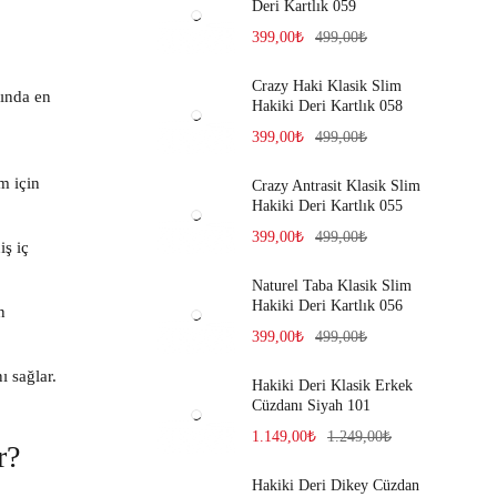
Deri Kartlık 059
399,00
₺
499,00
₺
Crazy Haki Klasik Slim
sında en
Hakiki Deri Kartlık 058
399,00
₺
499,00
₺
m için
Crazy Antrasit Klasik Slim
Hakiki Deri Kartlık 055
399,00
₺
499,00
₺
iş iç
Naturel Taba Klasik Slim
Hakiki Deri Kartlık 056
n
399,00
₺
499,00
₺
 sağlar.
Hakiki Deri Klasik Erkek
Cüzdanı Siyah 101
1.149,00
₺
1.249,00
₺
r?
Hakiki Deri Dikey Cüzdan