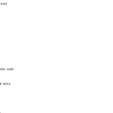
 özel
nlar, sade
k tarza
k