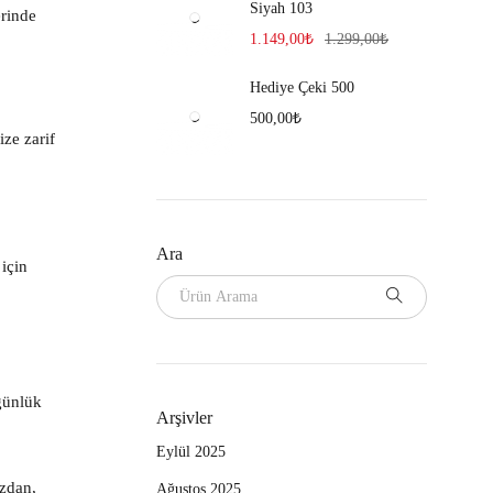
Siyah 103
erinde
1.149,00
₺
1.299,00
₺
Hediye Çeki 500
500,00
₺
ize zarif
Ara
 için
günlük
Arşivler
Eylül 2025
üzdan,
Ağustos 2025