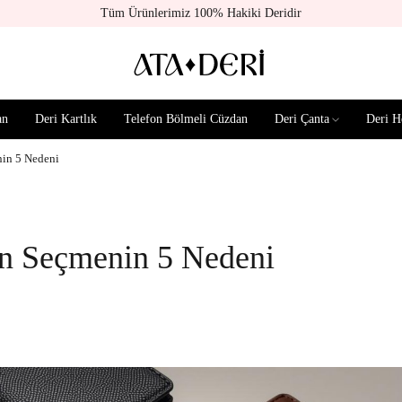
Tüm Ürünlerimiz 100% Hakiki Deridir
an
Deri Kartlık
Telefon Bölmeli Cüzdan
Deri Çanta
Deri H
nin 5 Nedeni
n Seçmenin 5 Nedeni