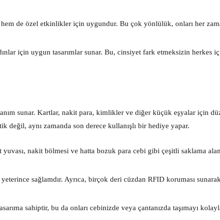
hem de özel etkinlikler için uygundur. Bu çok yönlülük, onları her za
lar için uygun tasarımlar sunar. Bu, cinsiyet fark etmeksizin herkes iç
nım sunar. Kartlar, nakit para, kimlikler ve diğer küçük eşyalar için düz
etik değil, aynı zamanda son derece kullanışlı bir hediye yapar.
t yuvası, nakit bölmesi ve hatta bozuk para cebi gibi çeşitli saklama alan
 yeterince sağlamdır. Ayrıca, birçok deri cüzdan RFID koruması sunarak
sarıma sahiptir, bu da onları cebinizde veya çantanızda taşımayı kolayla