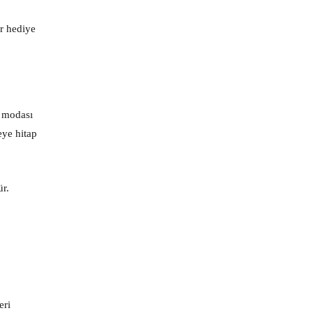
ir hediye
a modası
eye hitap
ür.
eri