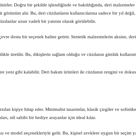
inirler. Doğru bir şekilde işlendiğinde ve bakıldığında, deri malzemeler 
ir görünüm alır. Bu, deri cüzdanların kullanıcılarına sadece bir yıl değil,
zdanlar uzun vadeli bir yatırım olarak görülebilir.
vre dostu bir seçenek haline getirir. Sentetik malzemelerin aksine, deri
çilikle üretilir. Bu, dikişlerin sağlam olduğu ve cüzdanın günlük kullanı
re yeni gibi kalabilir. Deri bakım ürünleri ile cüzdanın rengini ve doku
zdan kişiye hitap eder. Minimalist tasarımlar, klasik çizgiler ve sofistike
ı, stil sahibi bir hediye arayanlar için ideal kılar.
ku ve model seçenekleriyle gelir. Bu, kişisel zevklere uygun bir seçim 