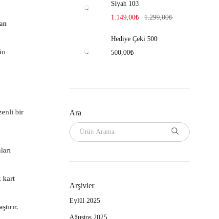
Siyah 103
1.149,00
₺
1.299,00
₺
man
Hediye Çeki 500
in
500,00
₺
enli bir
Ara
ları
 kart
Arşivler
Eylül 2025
ştırır.
Ağustos 2025