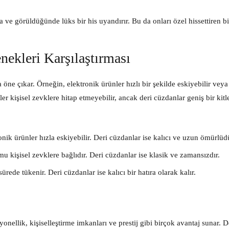
e görüldüğünde lüks bir his uyandırır. Bu da onları özel hissettiren b
ekleri Karşılaştırması
a öne çıkar. Örneğin, elektronik ürünler hızlı bir şekilde eskiyebilir vey
er kişisel zevklere hitap etmeyebilir, ancak deri cüzdanlar geniş bir kitl
nik ürünler hızla eskiyebilir. Deri cüzdanlar ise kalıcı ve uzun ömürlüd
u kişisel zevklere bağlıdır. Deri cüzdanlar ise klasik ve zamansızdır.
sürede tükenir. Deri cüzdanlar ise kalıcı bir hatıra olarak kalır.
onellik, kişiselleştirme imkanları ve prestij gibi birçok avantaj sunar. D