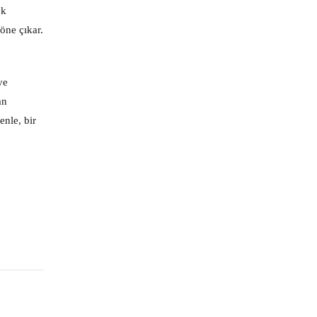
ek
 öne çıkar.
ye
an
enle, bir