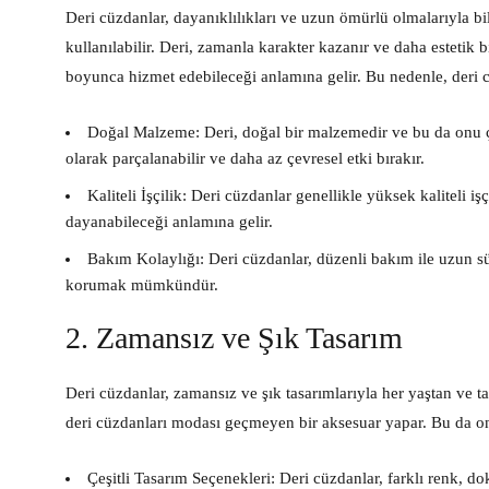
Deri cüzdanlar, dayanıklılıkları ve uzun ömürlü olmalarıyla bil
kullanılabilir. Deri, zamanla karakter kazanır ve daha estetik b
boyunca hizmet edebileceği anlamına gelir. Bu nedenle, deri cü
Doğal Malzeme:
Deri, doğal bir malzemedir ve bu da onu çe
olarak parçalanabilir ve daha az çevresel etki bırakır.
Kaliteli İşçilik:
Deri cüzdanlar genellikle yüksek kaliteli iş
dayanabileceği anlamına gelir.
Bakım Kolaylığı:
Deri cüzdanlar, düzenli bakım ile uzun sü
korumak mümkündür.
2. Zamansız ve Şık Tasarım
Deri cüzdanlar, zamansız ve şık tasarımlarıyla her yaştan ve tar
deri cüzdanları modası geçmeyen bir aksesuar yapar. Bu da onlar
Çeşitli Tasarım Seçenekleri:
Deri cüzdanlar, farklı renk, do