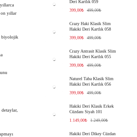
Deri Kartlık 059
yıllarca
399,00
₺
499,00
₺
 on yıllar
Crazy Haki Klasik Slim
Hakiki Deri Kartlık 058
 biyolojik
399,00
₺
499,00
₺
Crazy Antrasit Klasik Slim
ma
Hakiki Deri Kartlık 055
399,00
₺
499,00
₺
sunu
Naturel Taba Klasik Slim
Hakiki Deri Kartlık 056
399,00
₺
499,00
₺
Hakiki Deri Klasik Erkek
 detaylar,
Cüzdanı Siyah 101
1.149,00
₺
1.249,00
₺
yapmayı
Hakiki Deri Dikey Cüzdan