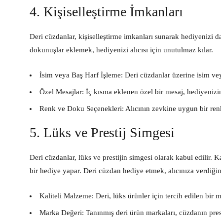
4. Kişiselleştirme İmkanları
Deri cüzdanlar, kişiselleştirme imkanları sunarak hediyenizi dah
dokunuşlar eklemek, hediyenizi alıcısı için unutulmaz kılar.
İsim veya Baş Harf İşleme:
Deri cüzdanlar üzerine isim vey
Özel Mesajlar:
İç kısma eklenen özel bir mesaj, hediyenizin 
Renk ve Doku Seçenekleri:
Alıcının zevkine uygun bir renk
5. Lüks ve Prestij Simgesi
Deri cüzdanlar, lüks ve prestijin simgesi olarak kabul edilir. Kal
bir hediye yapar. Deri cüzdan hediye etmek, alıcınıza verdiğiniz
Kaliteli Malzeme:
Deri, lüks ürünler için tercih edilen bir m
Marka Değeri:
Tanınmış deri ürün markaları, cüzdanın prestij