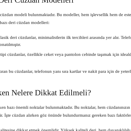
i cüzdan modeli bulunmaktadır. Bu modeller, hem işlevsellik hem de este
n bazı deri cüzdan modelleri:
asik deri cüzdanlar, minimalistlerin ilk tercihleri arasında yer alır. Tele
onatılmıştır.
tipi cüzdanlar, özellikle ceket veya pantolon cebinde taşımak için ideald
tıran bu cüzdanlar, telefonun yanı sıra kartlar ve nakit para için de yeterl
ken Nelere Dikkat Edilmeli?
reken bazı önemli noktalar bulunmaktadır. Bu noktalar, hem cüzdanınızı
ir. İşte cüzdan alırken göz önünde bulundurmanız gereken bazı faktörle
litesine dikkat etmek önemlidir. Yüksek kaliteli deri, hem dayanıklılığı a