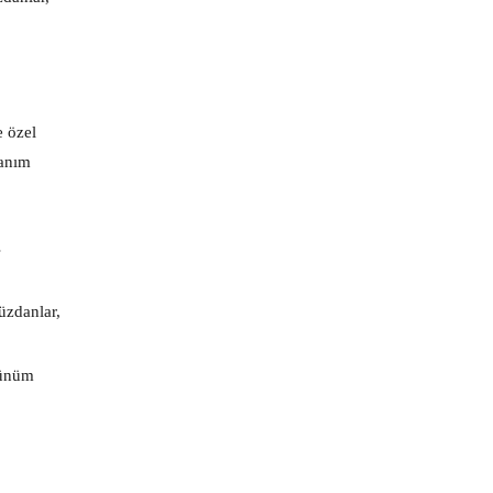
e özel
lanım
ş
cüzdanlar,
rünüm