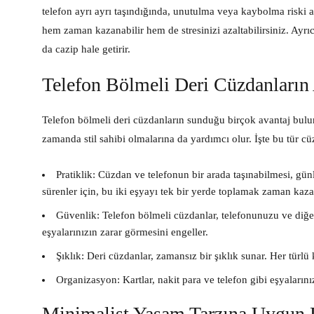
telefon ayrı ayrı taşındığında, unutulma veya kaybolma riski a
hem zaman kazanabilir hem de stresinizi azaltabilirsiniz. Ayr
da cazip hale getirir.
Telefon Bölmeli Deri Cüzdanların 
Telefon bölmeli deri cüzdanların sunduğu birçok avantaj bulun
zamanda stil sahibi olmalarına da yardımcı olur. İşte bu tür cü
Pratiklik:
Cüzdan ve telefonun bir arada taşınabilmesi, gün
sürenler için, bu iki eşyayı tek bir yerde toplamak zaman kazan
Güvenlik:
Telefon bölmeli cüzdanlar, telefonunuzu ve diğer
eşyalarınızın zarar görmesini engeller.
Şıklık:
Deri cüzdanlar, zamansız bir şıklık sunar. Her türlü
Organizasyon:
Kartlar, nakit para ve telefon gibi eşyaların
Minimalist Yaşam Tarzına Uygun 