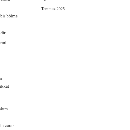
Temmuz 2025
 bir bölme
dir.
temi
in
ikkat
bakım
in zarar