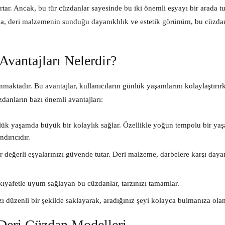
rtar. Ancak, bu tür cüzdanlar sayesinde bu iki önemli eşyayı bir arada t
ıca, deri malzemenin sunduğu dayanıklılık ve estetik görünüm, bu cüzda
Avantajları Nelerdir?
maktadır. Bu avantajlar, kullanıcıların günlük yaşamlarını kolaylaştırır
zdanların bazı önemli avantajları:
lük yaşamda büyük bir kolaylık sağlar. Özellikle yoğun tempolu bir ya
dırıcıdır.
 değerli eşyalarınızı güvende tutar. Deri malzeme, darbelere karşı dayan
 kıyafetle uyum sağlayan bu cüzdanlar, tarzınızı tamamlar.
ızı düzenli bir şekilde saklayarak, aradığınız şeyi kolayca bulmanıza olan
Deri Cüzdan Modelleri