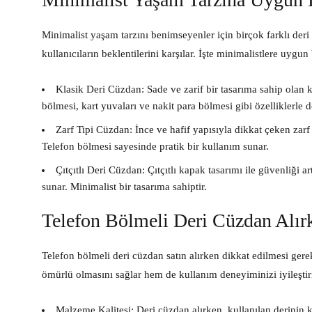
Minimalist yaşam tarzını benimseyenler için birçok farklı der
kullanıcıların beklentilerini karşılar. İşte minimalistlere uygu
Klasik Deri Cüzdan:
Sade ve zarif bir tasarıma sahip olan kl
bölmesi, kart yuvaları ve nakit para bölmesi gibi özelliklerle d
Zarf Tipi Cüzdan:
İnce ve hafif yapısıyla dikkat çeken zarf 
Telefon bölmesi sayesinde pratik bir kullanım sunar.
Çıtçıtlı Deri Cüzdan:
Çıtçıtlı kapak tasarımı ile güvenliği ar
sunar. Minimalist bir tasarıma sahiptir.
Telefon Bölmeli Deri Cüzdan Alır
Telefon bölmeli deri cüzdan satın alırken dikkat edilmesi ge
ömürlü olmasını sağlar hem de kullanım deneyiminizi iyileştir
Malzeme Kalitesi:
Deri cüzdan alırken, kullanılan derinin ka