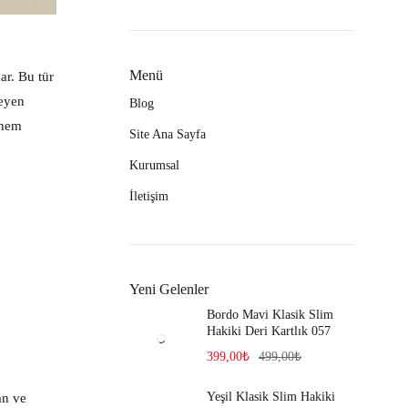
Menü
ar. Bu tür
seyen
Blog
 hem
Site Ana Sayfa
Kurumsal
İletişim
Yeni Gelenler
Bordo Mavi Klasik Slim
Hakiki Deri Kartlık 057
399,00
₺
499,00
₺
Yeşil Klasik Slim Hakiki
an ve