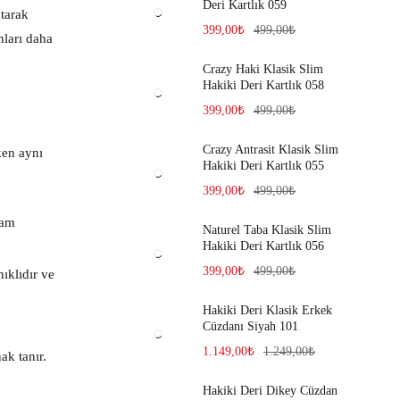
Deri Kartlık 059
utarak
399,00
₺
499,00
₺
nları daha
Crazy Haki Klasik Slim
Hakiki Deri Kartlık 058
399,00
₺
499,00
₺
Crazy Antrasit Klasik Slim
ken aynı
Hakiki Deri Kartlık 055
399,00
₺
499,00
₺
şam
Naturel Taba Klasik Slim
Hakiki Deri Kartlık 056
399,00
₺
499,00
₺
ıklıdır ve
Hakiki Deri Klasik Erkek
Cüzdanı Siyah 101
1.149,00
₺
1.249,00
₺
ak tanır.
Hakiki Deri Dikey Cüzdan