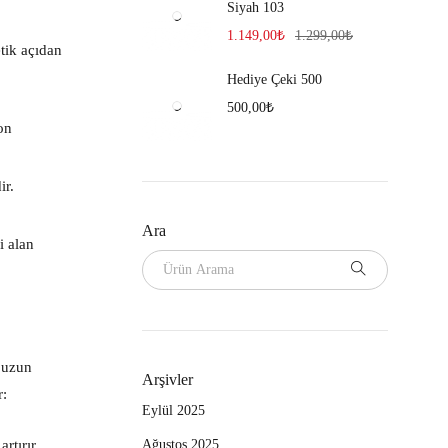
Siyah 103
1.149,00
₺
1.299,00
₺
tik açıdan
Hediye Çeki 500
500,00
₺
fon
ir.
Ara
i alan
n uzun
Arşivler
r:
Eylül 2025
rtırır
Ağustos 2025