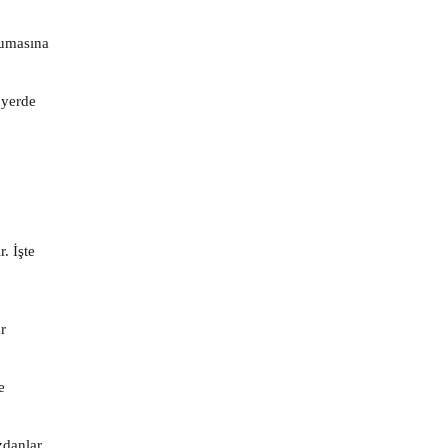
rumasına
 yerde
. İşte
ür
e
zdanlar,