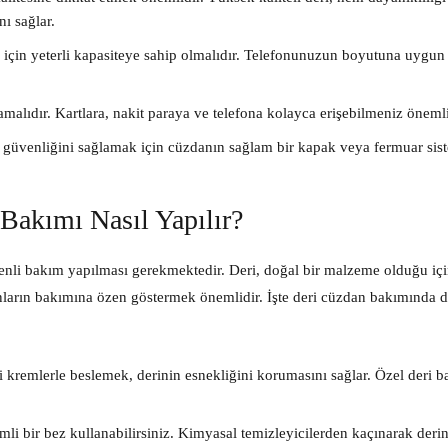
ı sağlar.
 için yeterli kapasiteye sahip olmalıdır. Telefonunuzun boyutuna uygun
malıdır. Kartlara, nakit paraya ve telefona kolayca erişebilmeniz önemli
n güvenliğini sağlamak için cüzdanın sağlam bir kapak veya fermuar sis
Bakımı Nasıl Yapılır?
enli bakım yapılması gerekmektedir. Deri, doğal bir malzeme olduğu iç
anların bakımına özen göstermek önemlidir. İşte deri cüzdan bakımında d
 kremlerle beslemek, derinin esnekliğini korumasını sağlar. Özel deri 
i bir bez kullanabilirsiniz. Kimyasal temizleyicilerden kaçınarak derin