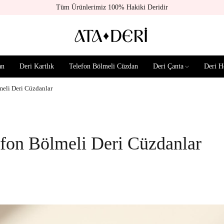
Tüm Ürünlerimiz 100% Hakiki Deridir
an
Deri Kartlık
Telefon Bölmeli Cüzdan
Deri Çanta
Deri H
meli Deri Cüzdanlar
fon Bölmeli Deri Cüzdanlar