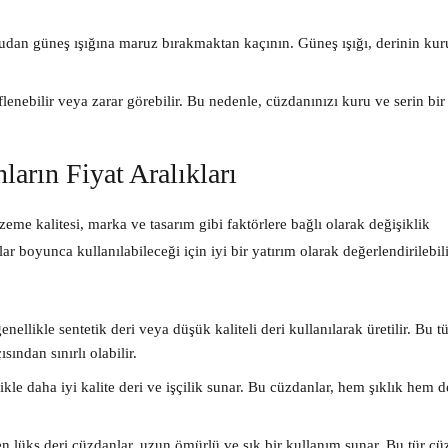
udan güneş ışığına maruz bırakmaktan kaçının. Güneş ışığı, derinin ku
lenebilir veya zarar görebilir. Bu nedenle, cüzdanınızı kuru ve serin bir
arın Fiyat Aralıkları
zeme kalitesi, marka ve tasarım gibi faktörlere bağlı olarak değişiklik
ar boyunca kullanılabileceği için iyi bir yatırım olarak değerlendirilebilir
ellikle sentetik deri veya düşük kaliteli deri kullanılarak üretilir. Bu t
ından sınırlı olabilir.
ikle daha iyi kalite deri ve işçilik sunar. Bu cüzdanlar, hem şıklık hem d
len lüks deri cüzdanlar, uzun ömürlü ve şık bir kullanım sunar. Bu tür cü