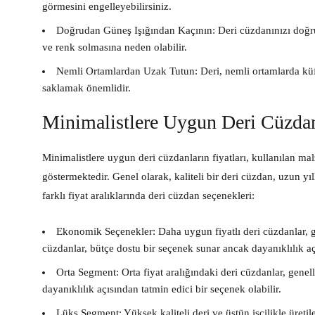
görmesini engelleyebilirsiniz.
Doğrudan Güneş Işığından Kaçının:
Deri cüzdanınızı doğr
ve renk solmasına neden olabilir.
Nemli Ortamlardan Uzak Tutun:
Deri, nemli ortamlarda küf
saklamak önemlidir.
Minimalistlere Uygun Deri Cüzdanl
Minimalistlere uygun deri cüzdanların fiyatları, kullanılan mal
göstermektedir. Genel olarak, kaliteli bir deri cüzdan, uzun yıll
farklı fiyat aralıklarında deri cüzdan seçenekleri:
Ekonomik Seçenekler:
Daha uygun fiyatlı deri cüzdanlar, gen
cüzdanlar, bütçe dostu bir seçenek sunar ancak dayanıklılık açıs
Orta Segment:
Orta fiyat aralığındaki deri cüzdanlar, genell
dayanıklılık açısından tatmin edici bir seçenek olabilir.
Lüks Segment:
Yüksek kaliteli deri ve üstün işçilikle üreti