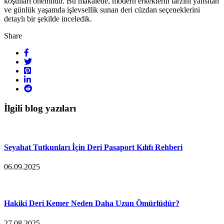
koşulları önemlidir. Bu makalede, modern erkeklerin tarzını yansıtan
ve günlük yaşamda işlevsellik sunan deri cüzdan seçeneklerini
detaylı bir şekilde inceledik.
Share
İlgili blog yazıları
Seyahat Tutkunları İçin Deri Pasaport Kılıfı Rehberi
06.09.2025
Hakiki Deri Kemer Neden Daha Uzun Ömürlüdür?
27.08.2025