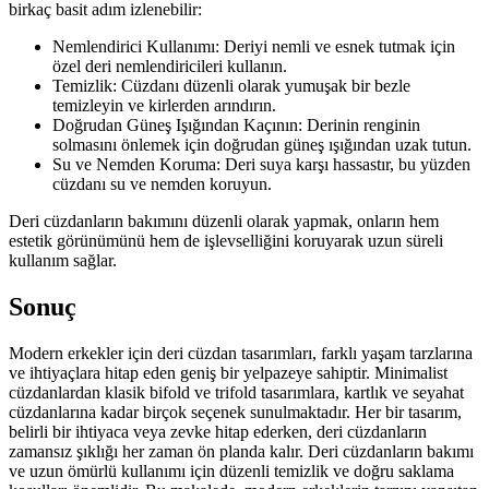
birkaç basit adım izlenebilir:
Nemlendirici Kullanımı: Deriyi nemli ve esnek tutmak için
özel deri nemlendiricileri kullanın.
Temizlik: Cüzdanı düzenli olarak yumuşak bir bezle
temizleyin ve kirlerden arındırın.
Doğrudan Güneş Işığından Kaçının: Derinin renginin
solmasını önlemek için doğrudan güneş ışığından uzak tutun.
Su ve Nemden Koruma: Deri suya karşı hassastır, bu yüzden
cüzdanı su ve nemden koruyun.
Deri cüzdanların bakımını düzenli olarak yapmak, onların hem
estetik görünümünü hem de işlevselliğini koruyarak uzun süreli
kullanım sağlar.
Sonuç
Modern erkekler için deri cüzdan tasarımları, farklı yaşam tarzlarına
ve ihtiyaçlara hitap eden geniş bir yelpazeye sahiptir. Minimalist
cüzdanlardan klasik bifold ve trifold tasarımlara, kartlık ve seyahat
cüzdanlarına kadar birçok seçenek sunulmaktadır. Her bir tasarım,
belirli bir ihtiyaca veya zevke hitap ederken, deri cüzdanların
zamansız şıklığı her zaman ön planda kalır. Deri cüzdanların bakımı
ve uzun ömürlü kullanımı için düzenli temizlik ve doğru saklama