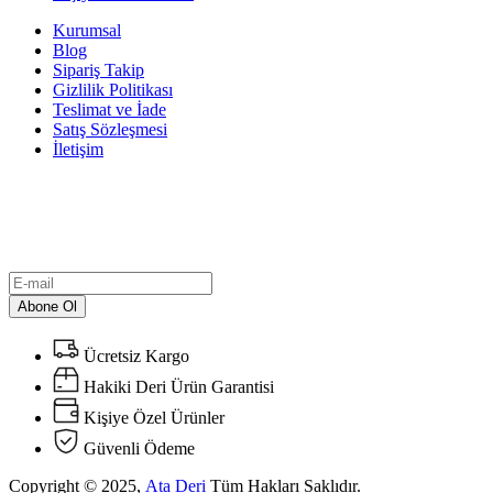
Kurumsal
Blog
Sipariş Takip
Gizlilik Politikası
Teslimat ve İade
Satış Sözleşmesi
İletişim
Bülten
En yeni ürünlerimiz ve indirimler hakkında bilgi almak için
bültenimize abone olun!
Abone Ol
Ücretsiz Kargo
Hakiki Deri Ürün Garantisi
Kişiye Özel Ürünler
Güvenli Ödeme
Copyright © 2025,
Ata Deri
Tüm Hakları Saklıdır.