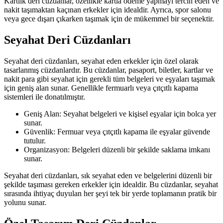
Kartlık deri cüzdanlar, özellikle kartla ödeme yapmayı tercih eden ve
nakit taşımaktan kaçınan erkekler için idealdir. Ayrıca, spor salonu
veya gece dışarı çıkarken taşımak için de mükemmel bir seçenektir.
Seyahat Deri Cüzdanları
Seyahat deri cüzdanları, seyahat eden erkekler için özel olarak
tasarlanmış cüzdanlardır. Bu cüzdanlar, pasaport, biletler, kartlar ve
nakit para gibi seyahat için gerekli tüm belgeleri ve eşyaları taşımak
için geniş alan sunar. Genellikle fermuarlı veya çıtçıtlı kapama
sistemleri ile donatılmıştır.
Geniş Alan: Seyahat belgeleri ve kişisel eşyalar için bolca yer
sunar.
Güvenlik: Fermuar veya çıtçıtlı kapama ile eşyalar güvende
tutulur.
Organizasyon: Belgeleri düzenli bir şekilde saklama imkanı
sunar.
Seyahat deri cüzdanları, sık seyahat eden ve belgelerini düzenli bir
şekilde taşıması gereken erkekler için idealdir. Bu cüzdanlar, seyahat
sırasında ihtiyaç duyulan her şeyi tek bir yerde toplamanın pratik bir
yolunu sunar.