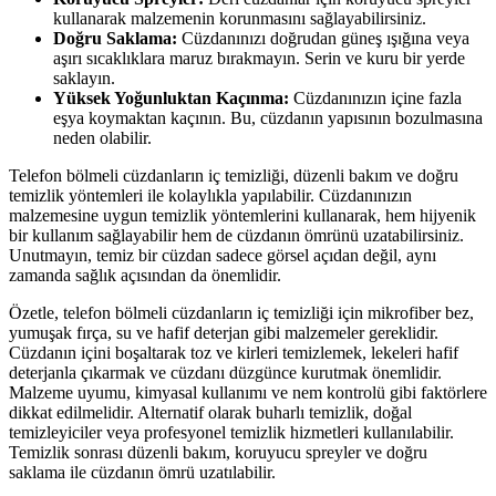
kullanarak malzemenin korunmasını sağlayabilirsiniz.
Doğru Saklama:
Cüzdanınızı doğrudan güneş ışığına veya
aşırı sıcaklıklara maruz bırakmayın. Serin ve kuru bir yerde
saklayın.
Yüksek Yoğunluktan Kaçınma:
Cüzdanınızın içine fazla
eşya koymaktan kaçının. Bu, cüzdanın yapısının bozulmasına
neden olabilir.
Telefon bölmeli cüzdanların iç temizliği, düzenli bakım ve doğru
temizlik yöntemleri ile kolaylıkla yapılabilir. Cüzdanınızın
malzemesine uygun temizlik yöntemlerini kullanarak, hem hijyenik
bir kullanım sağlayabilir hem de cüzdanın ömrünü uzatabilirsiniz.
Unutmayın, temiz bir cüzdan sadece görsel açıdan değil, aynı
zamanda sağlık açısından da önemlidir.
Özetle, telefon bölmeli cüzdanların iç temizliği için mikrofiber bez,
yumuşak fırça, su ve hafif deterjan gibi malzemeler gereklidir.
Cüzdanın içini boşaltarak toz ve kirleri temizlemek, lekeleri hafif
deterjanla çıkarmak ve cüzdanı düzgünce kurutmak önemlidir.
Malzeme uyumu, kimyasal kullanımı ve nem kontrolü gibi faktörlere
dikkat edilmelidir. Alternatif olarak buharlı temizlik, doğal
temizleyiciler veya profesyonel temizlik hizmetleri kullanılabilir.
Temizlik sonrası düzenli bakım, koruyucu spreyler ve doğru
saklama ile cüzdanın ömrü uzatılabilir.