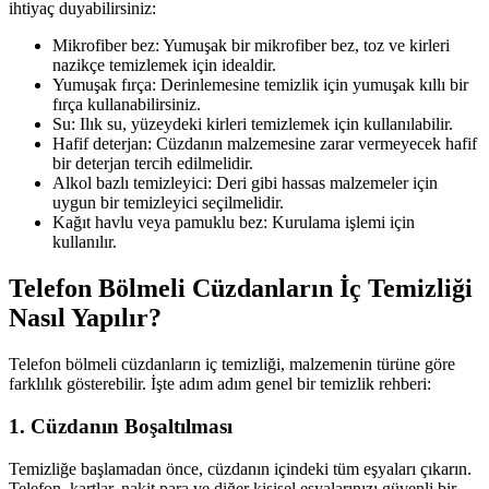
ihtiyaç duyabilirsiniz:
Mikrofiber bez: Yumuşak bir mikrofiber bez, toz ve kirleri
nazikçe temizlemek için idealdir.
Yumuşak fırça: Derinlemesine temizlik için yumuşak kıllı bir
fırça kullanabilirsiniz.
Su: Ilık su, yüzeydeki kirleri temizlemek için kullanılabilir.
Hafif deterjan: Cüzdanın malzemesine zarar vermeyecek hafif
bir deterjan tercih edilmelidir.
Alkol bazlı temizleyici: Deri gibi hassas malzemeler için
uygun bir temizleyici seçilmelidir.
Kağıt havlu veya pamuklu bez: Kurulama işlemi için
kullanılır.
Telefon Bölmeli Cüzdanların İç Temizliği
Nasıl Yapılır?
Telefon bölmeli cüzdanların iç temizliği, malzemenin türüne göre
farklılık gösterebilir. İşte adım adım genel bir temizlik rehberi:
1. Cüzdanın Boşaltılması
Temizliğe başlamadan önce, cüzdanın içindeki tüm eşyaları çıkarın.
Telefon, kartlar, nakit para ve diğer kişisel eşyalarınızı güvenli bir