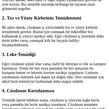
yere koyun. Bu, temizlik sırasında herhangi bir eşyanın zarar
görmesini engeller.
2. Toz ve Yüzey Kirlerinin Temizlenmesi
İlk adım olarak, cüzdanın iç yüzeyindeki toz ve yüzey kirlerini
temizlemek gerekir. Bunun için yumuşak bir mikrofiber bez
kullanarak iç yüzeyi nazikçe silin. Eğer cüzdanın iç kısmında daha
derin kirler varsa, yumuşak kıllı bir fırçayla hafifçe
fırçalayabilirsiniz.
3. Leke Temizliği
Eğer cüzdanın içinde leke varsa, hafif bir deterjan ve ılık su karışımı
hazırlayın. Temiz bir bez veya pamuklu bir bez parçasını bu
karışıma batırın ve lekenin üzerine nazikçe uygulayın. Lekenin
yayılmasını önlemek için dıştan içe doğru silin. Deri cüzdanlar için
alkol bazlı temizleyici kullanmak daha uygun olabilir.
4. Cüzdanın Kurulanması
Temizlik işlemi bittikten sonra, cüzdanın iç yüzeyini kağıt havlu
veya pamuklu bir bezle nazikçe kurulayın. Cüzdanın tamamen
kurumasını sağlamak için açık bir şekilde serin ve havadar bir yerde