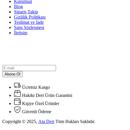
Kurumsal
Blog
Sipariş Takip
Gizlilik Politikası
Teslimat ve İade
Satış Sözleşmesi
İletişim
Bülten
En yeni ürünlerimiz ve indirimler hakkında bilgi almak için
bültenimize abone olun!
Abone Ol
Ücretsiz Kargo
Hakiki Deri Ürün Garantisi
Kişiye Özel Ürünler
Güvenli Ödeme
Copyright © 2025,
Ata Deri
Tüm Hakları Saklıdır.