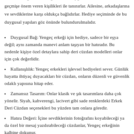
geçmişe önem veren kişilikleri ile tanınırlar. Ailesine, arkadaşlarına
ve sevdiklerine karşı oldukça bağlıdırlar. Hediye seçiminde de bu
duygusal yapıları göz önünde bulundurulmalıdır.
Duygusal Bağ:
Yengeç erkeği için hediye, sadece bir eşya
değil; aynı zamanda manevi anlam taşıyan bir hatıradır. Bu
nedenle
kişiye özel detaylara sahip deri cüzdan
modelleri onlar
için çok değerlidir.
Kullanışlılık:
Yengeç erkekleri işlevsel hediyeleri sever. Günlük
hayatta ihtiyaç duyacakları bir cüzdan, onların düzenli ve güvenlik
odaklı yapısına hitap eder.
Zamansız Tasarım:
Onlar klasik ve şık tasarımlara daha çok
yönelir. Siyah, kahverengi, lacivert gibi sade renklerdeki
Erkek
Deri Cüzdan
seçenekleri bu yüzden tam onlara göredir.
Hatıra Değeri:
İçine sevdiklerinin fotoğrafını koyabileceği ya
da özel bir mesaj yazdırabileceği cüzdanlar, Yengeç erkeğinin
kalbine dokunur.