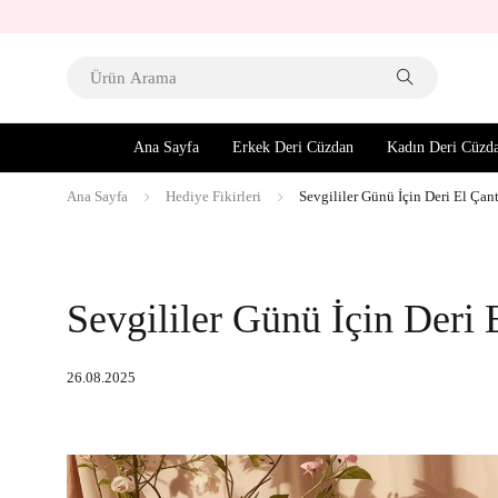
Ana Sayfa
Erkek Deri Cüzdan
Kadın Deri Cüzd
Ana Sayfa
Hediye Fikirleri
Sevgililer Günü İçin Deri El Çan
Sevgililer Günü İçin Deri 
26.08.2025