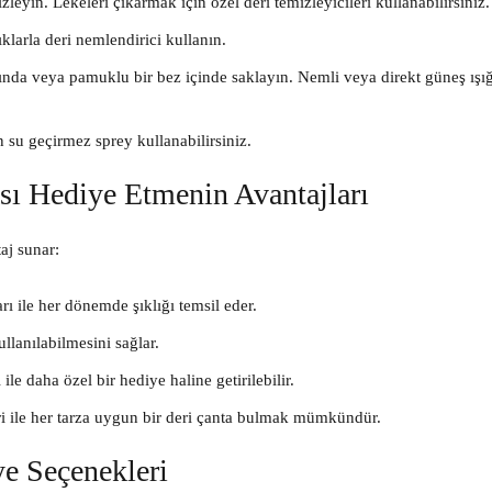
leyin. Lekeleri çıkarmak için özel deri temizleyicileri kullanabilirsiniz.
klarla deri nemlendirici kullanın.
nda veya pamuklu bir bez içinde saklayın. Nemli veya direkt güneş ışı
 su geçirmez sprey kullanabilirsiniz.
ası Hediye Etmenin Avantajları
aj sunar:
ı ile her dönemde şıklığı temsil eder.
llanılabilmesini sağlar.
ile daha özel bir hediye haline getirilebilir.
ri ile her tarza uygun bir deri çanta bulmak mümkündür.
ye Seçenekleri