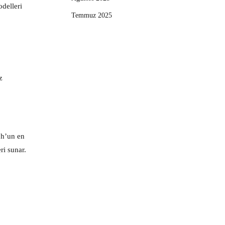
odelleri
Temmuz 2025
z
ch’un en
ri sunar.