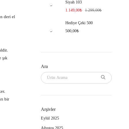
Siyah 103
1.149,00
₺
1.299,00
₺
n deri el
Hediye Çeki 500
500,00
₺
ldir.
e şık
Ara
er.
ı bir
Arşivler
Eylül 2025
Ağustos 2025