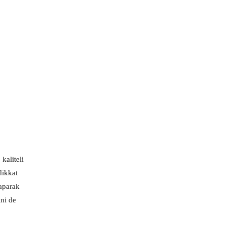
kaliteli
dikkat
yaparak
ini de