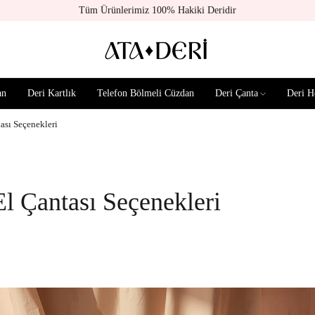
Tüm Ürünlerimiz 100% Hakiki Deridir
an
Deri Kartlık
Telefon Bölmeli Cüzdan
Deri Çanta
Deri H
tası Seçenekleri
El Çantası Seçenekleri