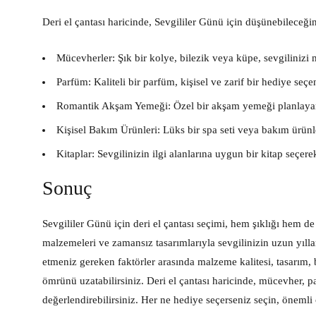
Deri el çantası haricinde, Sevgililer Günü için düşünebileceğin
Mücevherler:
Şık bir kolye, bilezik veya küpe, sevgilinizi m
Parfüm:
Kaliteli bir parfüm, kişisel ve zarif bir hediye seçe
Romantik Akşam Yemeği:
Özel bir akşam yemeği planlayar
Kişisel Bakım Ürünleri:
Lüks bir spa seti veya bakım ürünleri
Kitaplar:
Sevgilinizin ilgi alanlarına uygun bir kitap seçere
Sonuç
Sevgililer Günü için deri el çantası seçimi, hem şıklığı hem de i
malzemeleri ve zamansız tasarımlarıyla sevgilinizin uzun yıll
etmeniz gereken faktörler arasında malzeme kalitesi, tasarım, 
ömrünü uzatabilirsiniz. Deri el çantası haricinde, mücevher, 
değerlendirebilirsiniz. Her ne hediye seçerseniz seçin, önemli 