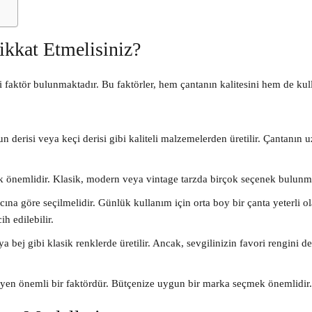
ikkat Etmelisiniz?
i faktör bulunmaktadır. Bu faktörler, hem çantanın kalitesini hem de ku
yun derisi veya keçi derisi gibi kaliteli malzemelerden üretilir. Çantanın 
k önemlidir. Klasik, modern veya vintage tarzda birçok seçenek bulunm
a göre seçilmelidir. Günlük kullanım için orta boy bir çanta yeterli ol
h edilebilir.
a bej gibi klasik renklerde üretilir. Ancak, sevgilinizin favori rengini d
ileyen önemli bir faktördür. Bütçenize uygun bir marka seçmek önemlidir.