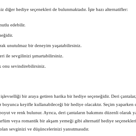
iz diğer hediye seçenekleri de bulunmaktadır. İşte bazı alternatifler:
utlu edebilir.
neğidir.
ak unutulmaz bir deneyim yaşatabilirsiniz.
 ile sevgilinizi şımartabilirsiniz.
k onu sevindirebilirsiniz.
şlevselliği bir araya getiren harika bir hediye seçeneğidir. Deri çantalar, 
ar boyunca keyifle kullanabileceği bir hediye olacaktır. Seçim yaparken 
boyut ve renk bulunur. Ayrıca, deri çantaların bakımını düzenli olarak 
parfüm veya romantik bir akşam yemeği gibi alternatif hediye seçenekler
olan sevginizi ve düşüncelerinizi yansıtmasıdır.