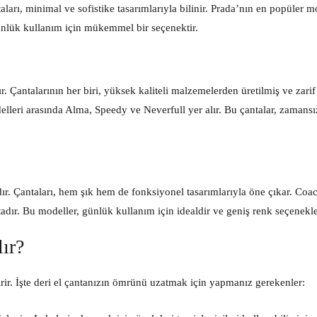
aları, minimal ve sofistike tasarımlarıyla bilinir. Prada’nın en popüler m
günlük kullanım için mükemmel bir seçenektir.
r. Çantalarının her biri, yüksek kaliteli malzemelerden üretilmiş ve zarif
delleri arasında Alma, Speedy ve Neverfull yer alır. Bu çantalar, zamansı
dır. Çantaları, hem şık hem de fonksiyonel tasarımlarıyla öne çıkar. Coa
ır. Bu modeller, günlük kullanım için idealdir ve geniş renk seçenekle
ır?
rir. İşte deri el çantanızın ömrünü uzatmak için yapmanız gerekenler: