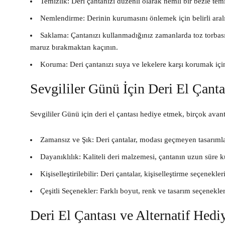
Temizlik:
Deri çantanızı düzenli olarak nemli bir bezle temiz
Nemlendirme:
Derinin kurumasını önlemek için belirli aralı
Saklama:
Çantanızı kullanmadığınız zamanlarda toz torbası
maruz bırakmaktan kaçının.
Koruma:
Deri çantanızı suya ve lekelere karşı korumak için
Sevgililer Günü İçin Deri El Çant
Sevgililer Günü için deri el çantası hediye etmek, birçok avant
Zamansız ve Şık:
Deri çantalar, modası geçmeyen tasarımlar
Dayanıklılık:
Kaliteli deri malzemesi, çantanın uzun süre ku
Kişiselleştirilebilir:
Deri çantalar, kişiselleştirme seçenekleri 
Çeşitli Seçenekler:
Farklı boyut, renk ve tasarım seçenekle
Deri El Çantası ve Alternatif Hedi